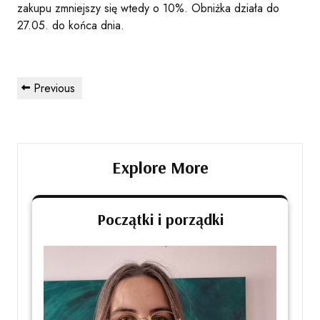
zakupu zmniejszy się wtedy o 10%. Obniżka działa do
27.05. do końca dnia.
Post
Previous
Previous
navigation
Post
Explore More
Początki i porządki