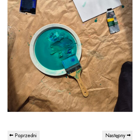
Nawigacja
Previous
Next
Poprzedni
Następny