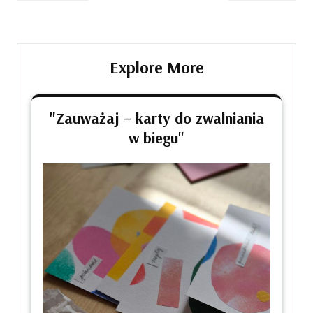
wpisu
Post
Post
Explore More
"Zauważaj – karty do zwalniania
w biegu"