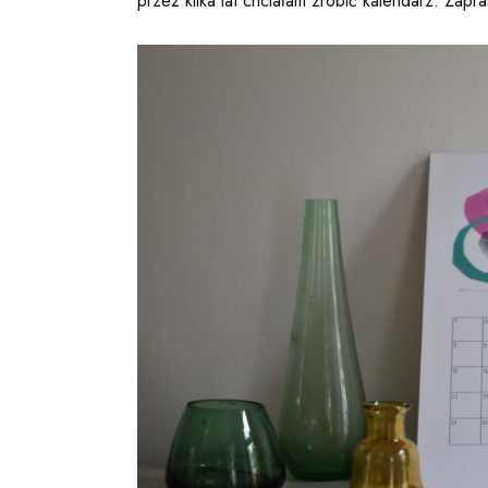
przez kilka lat chciałam zrobić kalendarz. Zapr