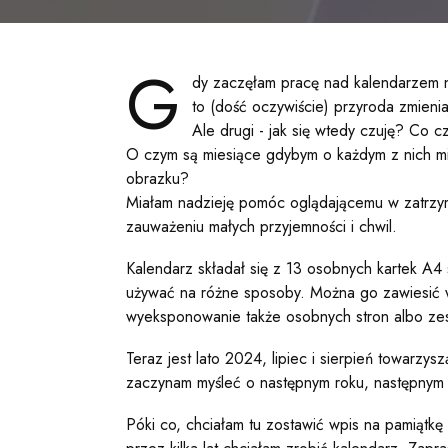
G
dy zaczęłam pracę nad kalendarzem n
to (dość oczywiście) przyroda zmienia
Ale drugi - jak się wtedy czuję? Co c
O czym są miesiące gdybym o każdym z nich mia
obrazku?
Miałam nadzieję pomóc oglądającemu w zatrzyma
zauważeniu małych przyjemności i chwil.
Kalendarz składał się z 13 osobnych kartek A4
używać na różne sposoby. Można go zawiesić w 
wyeksponowanie także osobnych stron albo zest
Teraz jest lato 2024, lipiec i sierpień towarzy
zaczynam myśleć o następnym roku, następnym 
Póki co, chciałam tu zostawić wpis na pamiątk