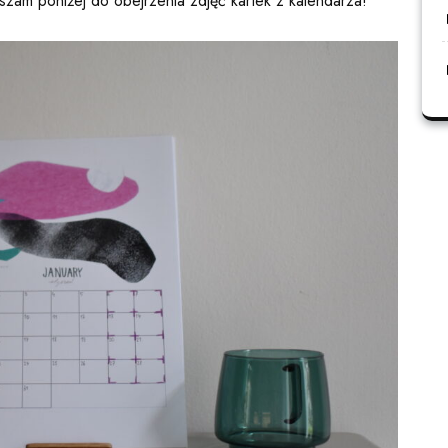
aszam poniżej do obejrzenia zdjęć kartek z kalendarza!